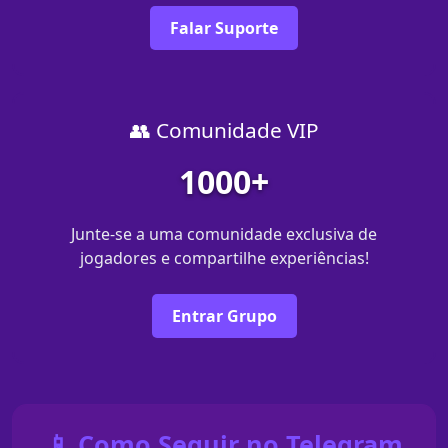
Falar Suporte
👥 Comunidade VIP
1000+
Junte-se a uma comunidade exclusiva de
jogadores e compartilhe experiências!
Entrar Grupo
📱 Como Seguir no Telegram