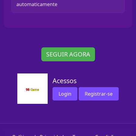
automaticamente
SEGUIR AGORA
Acessos
Login
Registrar-se