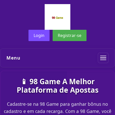
Login
Registrar-se
Menu
📱 98 Game A Melhor
Plataforma de Apostas
Cadastre-se na 98 Game para ganhar bônus no
cadastro e em cada recarga. Com a 98 Game, você