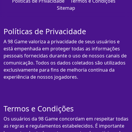
Políticas de Privacidade
Termos e Condições
Sitemap
Políticas de Privacidade
A 98 Game valoriza a privacidade de seus usuários e
está empenhada em proteger todas as informações
pessoais fornecidas durante o uso de nossos canais de
comunicação. Todos os dados coletados são utilizados
exclusivamente para fins de melhoria contínua da
experiência de nossos jogadores.
Termos e Condições
Os usuários da 98 Game concordam em respeitar todas
as regras e regulamentos estabelecidos. É importante