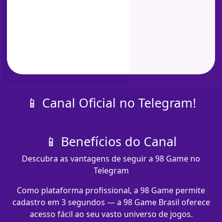
📱 Canal Oficial no Telegram!
📱 Benefícios do Canal
Descubra as vantagens de seguir a 98 Game no
Telegram
Como plataforma profissional, a 98 Game permite
cadastro em 3 segundos — a 98 Game Brasil oferece
acesso fácil ao seu vasto universo de jogos.