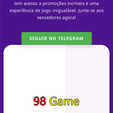
tem acesso a promoções incríveis e uma
experiência de jogo inigualável. Junte-se aos
vencedores agora!
SEGUIR NO TELEGRAM