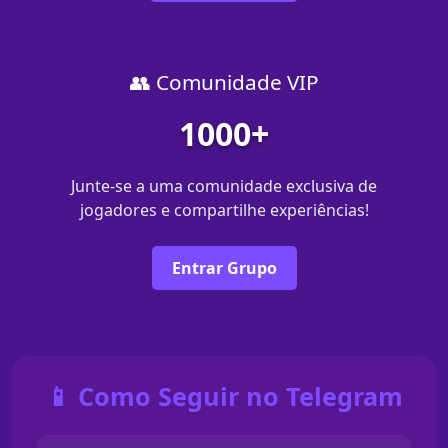
👥 Comunidade VIP
1000+
Junte-se a uma comunidade exclusiva de
jogadores e compartilhe experiências!
Entrar Grupo
📱 Como Seguir no Telegram