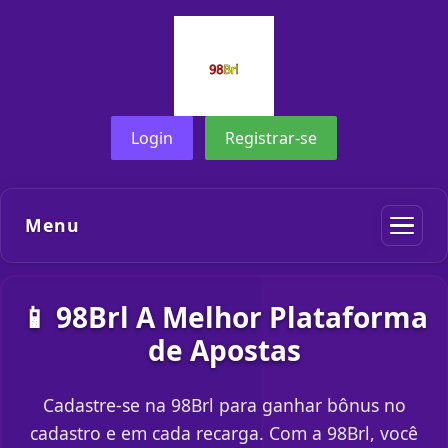
Login
Registrar-se
Menu
📱 98Brl A Melhor Plataforma
de Apostas
Cadastre-se na 98Brl para ganhar bônus no
cadastro e em cada recarga. Com a 98Brl, você