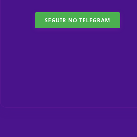
SEGUIR NO TELEGRAM