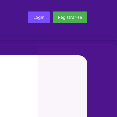
Login
Registrar-se