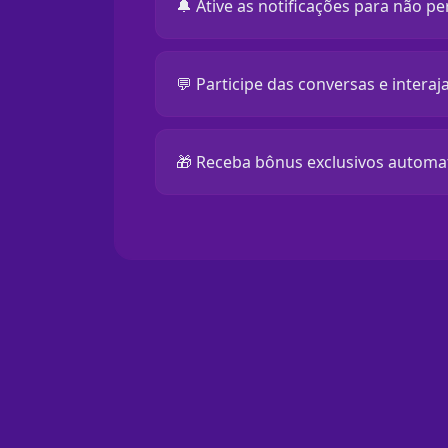
🔔 Ative as notificações para não p
💬 Participe das conversas e interaj
🎁 Receba bônus exclusivos autom