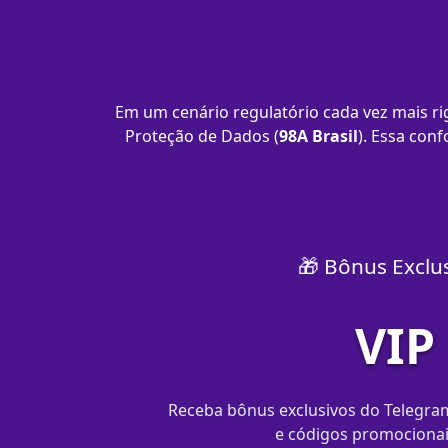
Em um cenário regulatório cada vez mais r
Proteção de Dados (
98A Brasil
). Essa con
🎁 Bônus Exclu
VIP
Receba bônus exclusivos do Telegra
e códigos promocionai