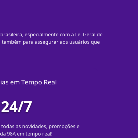
brasileira, especialmente com a Lei Geral de
mas também para assegurar aos usuários que
cias em Tempo Real
24/7
e todas as novidades, promoções e
 da 98A em tempo real!