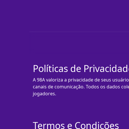
Políticas de Privacida
A 98A valoriza a privacidade de seus usuár
canais de comunicação. Todos os dados cole
jogadores.
Termos e Condições