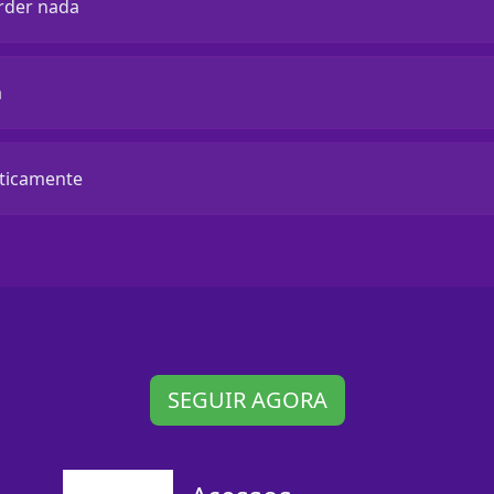
erder nada
a
aticamente
SEGUIR AGORA