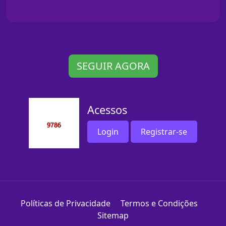
SEGUIR AGORA
Acessos
Login
Registrar-se
Políticas de Privacidade
Termos e Condições
Sitemap