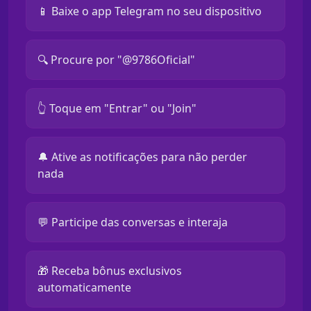
📱 Baixe o app Telegram no seu dispositivo
🔍 Procure por "@9786Oficial"
👆 Toque em "Entrar" ou "Join"
🔔 Ative as notificações para não perder
nada
💬 Participe das conversas e interaja
🎁 Receba bônus exclusivos
automaticamente