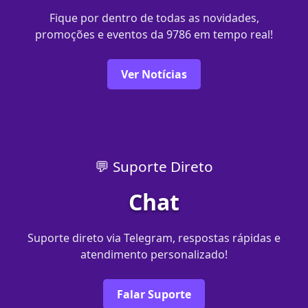
Fique por dentro de todas as novidades,
promoções e eventos da 9786 em tempo real!
Ver Notícias
💬 Suporte Direto
Chat
Suporte direto via Telegram, respostas rápidas e
atendimento personalizado!
Falar Suporte