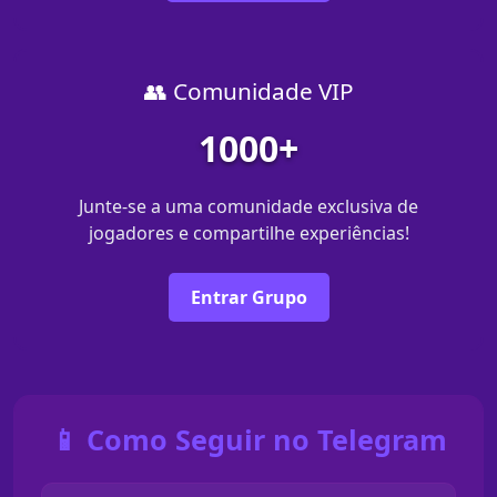
👥 Comunidade VIP
1000+
Junte-se a uma comunidade exclusiva de
jogadores e compartilhe experiências!
Entrar Grupo
📱 Como Seguir no Telegram