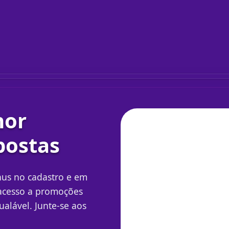
hor
postas
nus no cadastro e em
 acesso a promoções
ualável. Junte-se aos