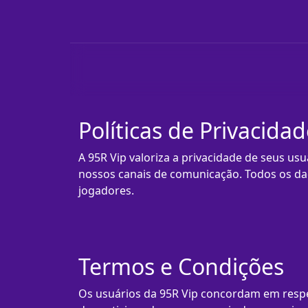
Políticas de Privacida
A 95R Vip valoriza a privacidade de seus u
nossos canais de comunicação. Todos os dad
jogadores.
Termos e Condições
Os usuários da 95R Vip concordam em respei