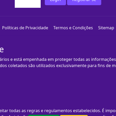
Políticas de Privacidade
Termos e Condições
Sitemap
de
suários e está empenhada em proteger todas as informações
os coletados são utilizados exclusivamente para fins de m
tar todas as regras e regulamentos estabelecidos. É impor