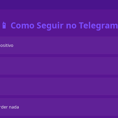
📱 Como Seguir no Telegram
ositivo
erder nada