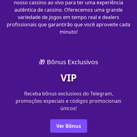
nosso cassino ao vivo para ter uma experiência
autêntica de cassino. Oferecemos uma grande
variedade de jogos em tempo real e dealers
profissionais que garantirão que você aproveite cada
minuto!
🎁 Bônus Exclusivos
VIP
Receba bônus exclusivos do Telegram,
promoções especiais e códigos promocionais
únicos!
Ver Bônus