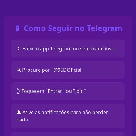
📱 Como Seguir no Telegram
📱 Baixe o app Telegram no seu dispositivo
🔍 Procure por "@95DOficial"
👆 Toque em "Entrar" ou "Join"
🔔 Ative as notificações para não perder
nada