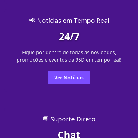
📢 Notícias em Tempo Real
24/7
Fique por dentro de todas as novidades,
promoções e eventos da 95D em tempo real!
Ver Notícias
💬 Suporte Direto
Chat