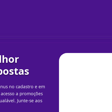
lhor
postas
nus no cadastro e em
 acesso a promoções
ualável. Junte-se aos