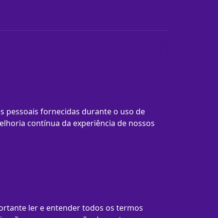
s pessoais fornecidas durante o uso de
elhoria contínua da experiência de nossos
rtante ler e entender todos os termos