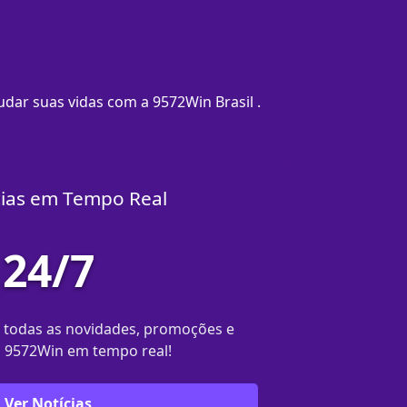
dar suas vidas com a 9572Win Brasil .
cias em Tempo Real
24/7
e todas as novidades, promoções e
 9572Win em tempo real!
Ver Notícias