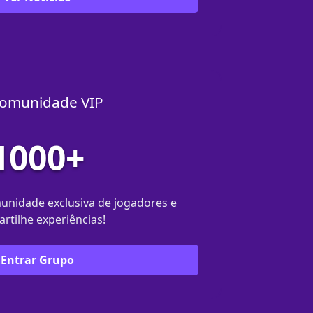
Comunidade VIP
1000+
unidade exclusiva de jogadores e
rtilhe experiências!
Entrar Grupo