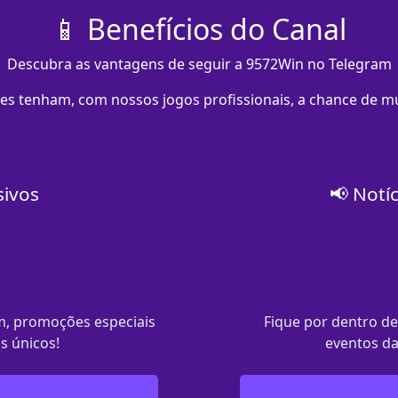
📱 Benefícios do Canal
Descubra as vantagens de seguir a 9572Win no Telegram
s tenham, com nossos jogos profissionais, a chance de mu
sivos
📢 Notí
m, promoções especiais
Fique por dentro d
s únicos!
eventos da