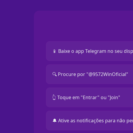
📱 Baixe o app Telegram no seu disp
🔍 Procure por "@9572WinOficial"
👆 Toque em "Entrar" ou "Join"
🔔 Ative as notificações para não p