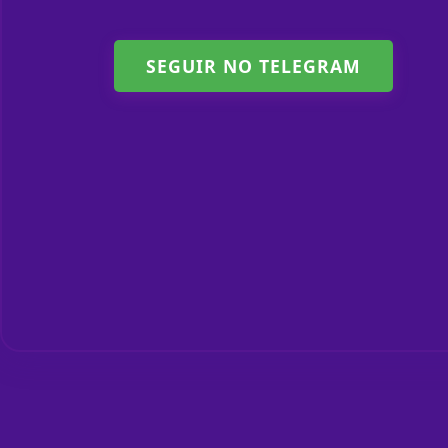
SEGUIR NO TELEGRAM