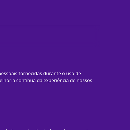
pessoais fornecidas durante o uso de
elhoria contínua da experiência de nossos