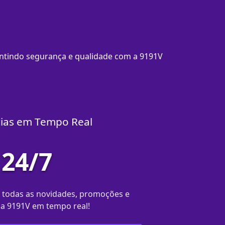
rantindo segurança e qualidade com a 9191V
cias em Tempo Real
24/7
e todas as novidades, promoções e
da 9191V em tempo real!