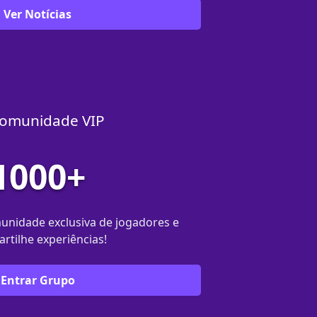
Ver Notícias
Comunidade VIP
1000+
unidade exclusiva de jogadores e
rtilhe experiências!
Entrar Grupo