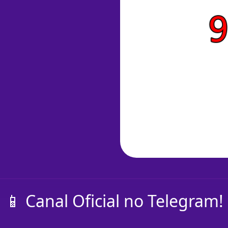
📱 Canal Oficial no Telegram!