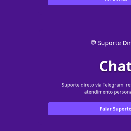
💬 Suporte Di
Cha
Suporte direto via Telegram, r
atendimento persona
Falar Suport