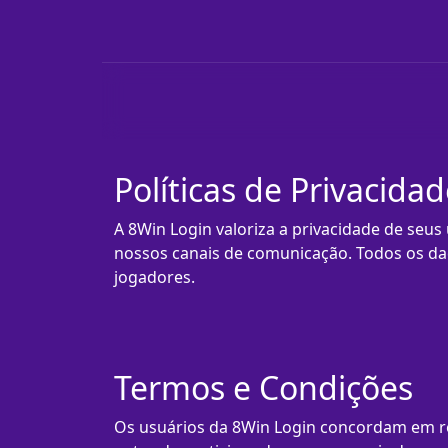
Políticas de Privacida
A 8Win Login valoriza a privacidade de seu
nossos canais de comunicação. Todos os dad
jogadores.
Termos e Condições
Os usuários da 8Win Login concordam em res