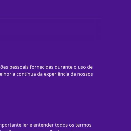
ções pessoais fornecidas durante o uso de
elhoria contínua da experiência de nossos
mportante ler e entender todos os termos