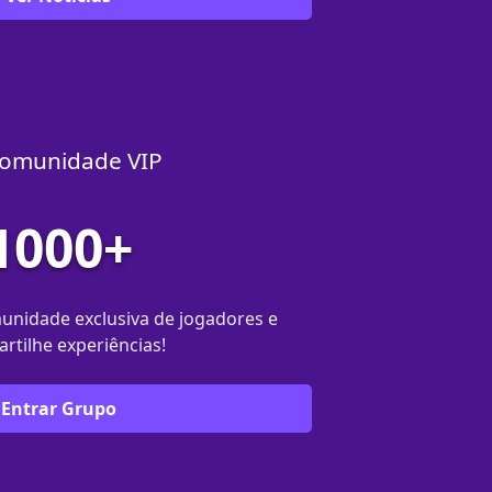
Comunidade VIP
1000+
unidade exclusiva de jogadores e
rtilhe experiências!
Entrar Grupo