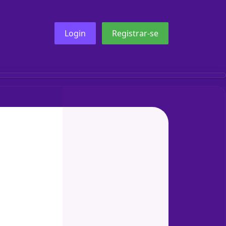
Login
Registrar-se