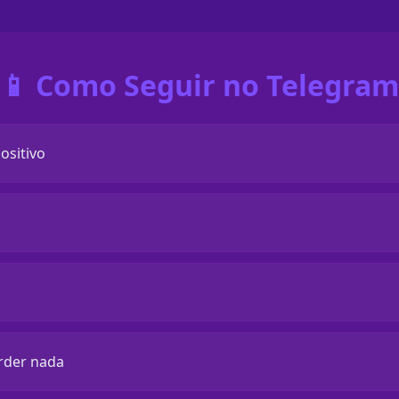
📱 Como Seguir no Telegram
ositivo
erder nada