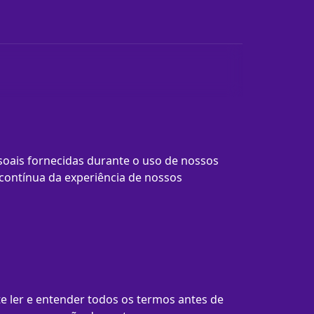
soais fornecidas durante o uso de nossos
 contínua da experiência de nossos
e ler e entender todos os termos antes de