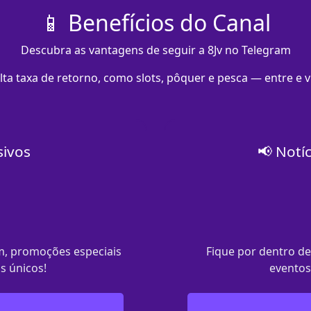
📱 Benefícios do Canal
Descubra as vantagens de seguir a 8Jv no Telegram
lta taxa de retorno, como slots, pôquer e pesca — entre e v
sivos
📢 Notí
m, promoções especiais
Fique por dentro d
s únicos!
eventos