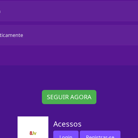
a
aticamente
SEGUIR AGORA
Acessos
Login
Registrar-se