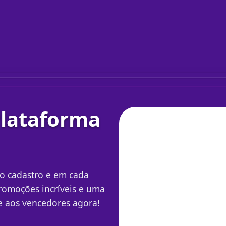
Plataforma
no cadastro e em cada
promoções incríveis e uma
se aos vencedores agora!