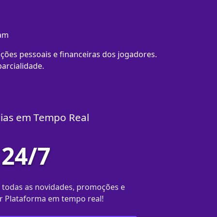
ram
ções pessoais e financeiras dos jogadores.
arcialidade.
cias em Tempo Real
24/7
e todas as novidades, promoções e
r Plataforma em tempo real!