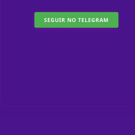
SEGUIR NO TELEGRAM