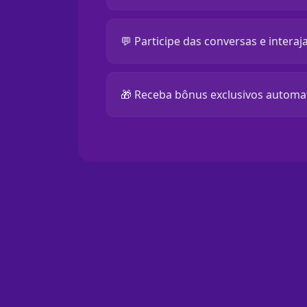
💬 Participe das conversas e interaj
🎁 Receba bônus exclusivos autom