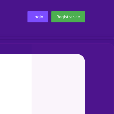
Login
Registrar-se