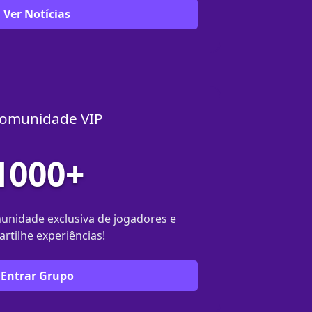
Ver Notícias
Comunidade VIP
1000+
unidade exclusiva de jogadores e
rtilhe experiências!
Entrar Grupo