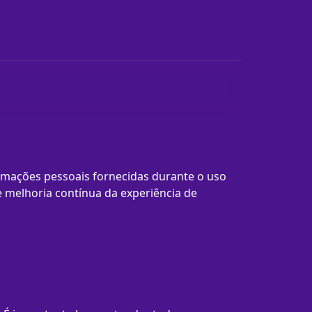
ormações pessoais fornecidas durante o uso
e melhoria contínua da experiência de