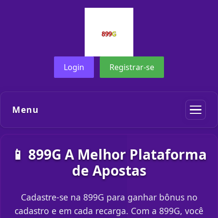
Login
Registrar-se
Menu
📱 899G A Melhor Plataforma
de Apostas
Cadastre-se na 899G para ganhar bônus no
cadastro e em cada recarga. Com a 899G, você