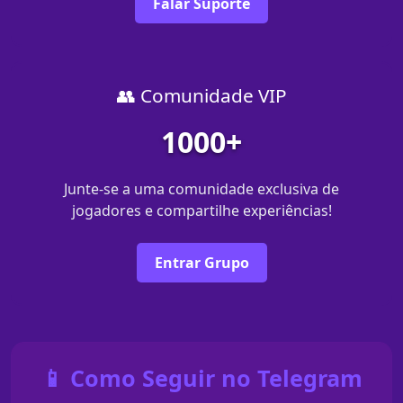
Falar Suporte
👥 Comunidade VIP
1000+
Junte-se a uma comunidade exclusiva de
jogadores e compartilhe experiências!
Entrar Grupo
📱 Como Seguir no Telegram