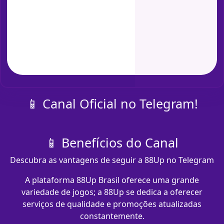
📱 Canal Oficial no Telegram!
📱 Benefícios do Canal
Descubra as vantagens de seguir a 88Up no Telegram
A plataforma 88Up Brasil oferece uma grande
variedade de jogos; a 88Up se dedica a oferecer
serviços de qualidade e promoções atualizadas
constantemente.