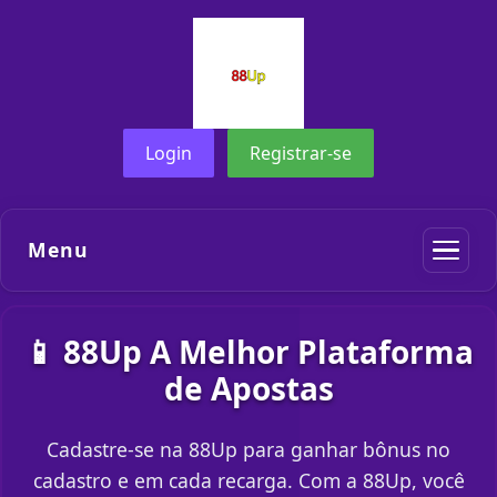
Login
Registrar-se
Menu
📱 88Up A Melhor Plataforma
de Apostas
Cadastre-se na 88Up para ganhar bônus no
cadastro e em cada recarga. Com a 88Up, você