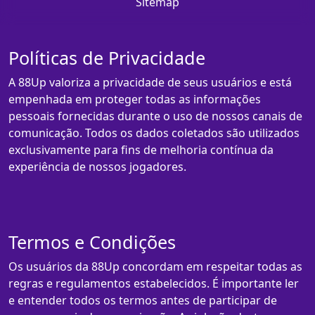
Sitemap
Políticas de Privacidade
A 88Up valoriza a privacidade de seus usuários e está
empenhada em proteger todas as informações
pessoais fornecidas durante o uso de nossos canais de
comunicação. Todos os dados coletados são utilizados
exclusivamente para fins de melhoria contínua da
experiência de nossos jogadores.
Termos e Condições
Os usuários da 88Up concordam em respeitar todas as
regras e regulamentos estabelecidos. É importante ler
e entender todos os termos antes de participar de