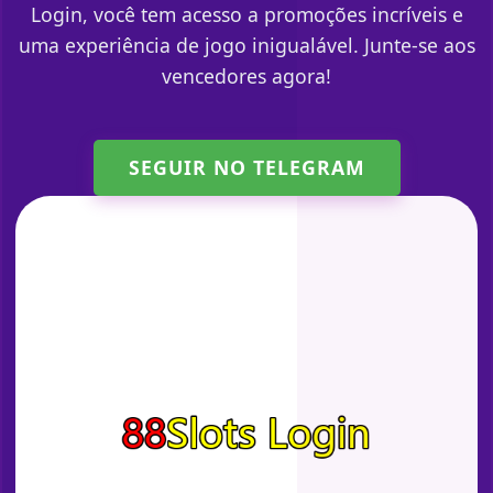
Login, você tem acesso a promoções incríveis e
uma experiência de jogo inigualável. Junte-se aos
vencedores agora!
SEGUIR NO TELEGRAM