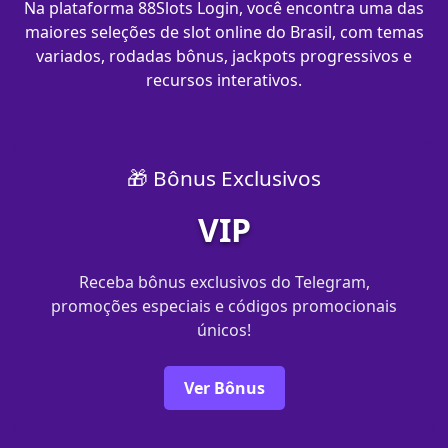
Na plataforma 88Slots Login, você encontra uma das
maiores seleções de slot online do Brasil, com temas
variados, rodadas bônus, jackpots progressivos e
recursos interativos.
🎁 Bônus Exclusivos
VIP
Receba bônus exclusivos do Telegram,
promoções especiais e códigos promocionais
únicos!
Ver Bônus