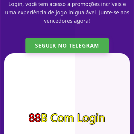
Login, você tem acesso a promoções incríveis e
uma experiência de jogo inigualável. Junte-se aos
vencedores agora!
SEGUIR NO TELEGRAM