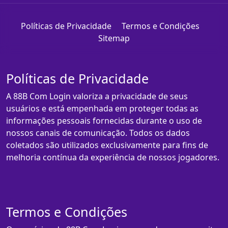
Políticas de Privacidade
Termos e Condições
Sitemap
Políticas de Privacidade
A 88B Com Login valoriza a privacidade de seus
usuários e está empenhada em proteger todas as
informações pessoais fornecidas durante o uso de
nossos canais de comunicação. Todos os dados
coletados são utilizados exclusivamente para fins de
melhoria contínua da experiência de nossos jogadores.
Termos e Condições