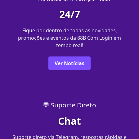
24/7
Fique por dentro de todas as novidades,
promoções e eventos da 88B Com Login em
tempo real!
Ver Notícias
💬 Suporte Direto
Chat
Suporte direto via Telegram, respostas rápidas e