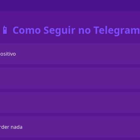
📱 Como Seguir no Telegram
ositivo
erder nada