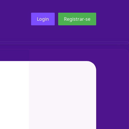
Login
Registrar-se