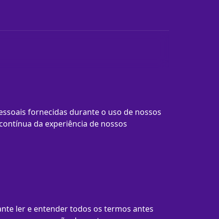
essoais fornecidas durante o uso de nossos
 contínua da experiência de nossos
nte ler e entender todos os termos antes