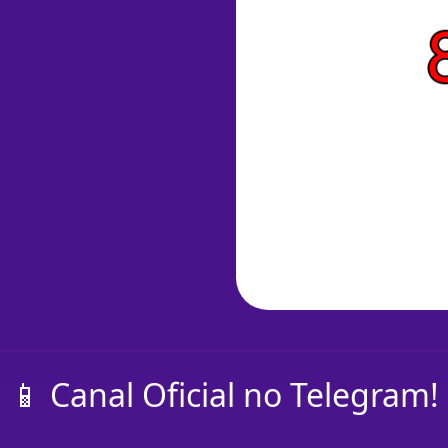
📱 Canal Oficial no Telegram!