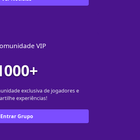
Comunidade VIP
1000+
unidade exclusiva de jogadores e
rtilhe experiências!
Entrar Grupo