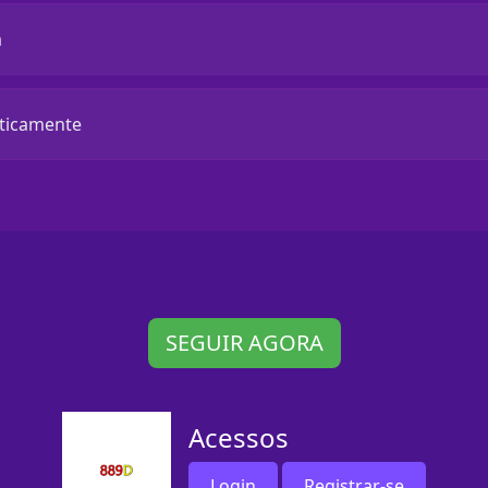
a
aticamente
SEGUIR AGORA
Acessos
Login
Registrar-se