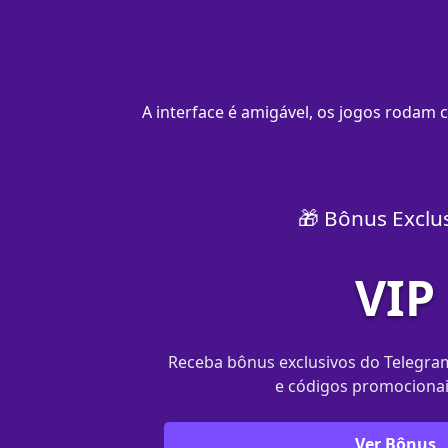
A interface é amigável, os jogos rodam
🎁 Bônus Exclu
VIP
Receba bônus exclusivos do Telegra
e códigos promocionai
Ver Bônus