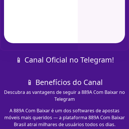
📱 Canal Oficial no Telegram!
📱 Benefícios do Canal
Descubra as vantagens de seguir a 889A Com Baixar no
Telegram
A 889A Com Baixar é um dos softwares de apostas
móveis mais queridos — a plataforma 889A Com Baixar
Brasil atrai milhares de usuários todos os dias.