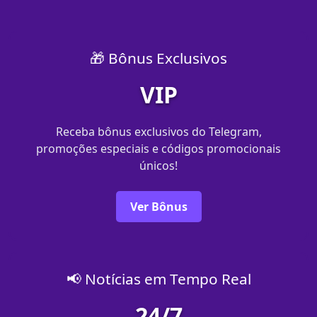
🎁 Bônus Exclusivos
VIP
Receba bônus exclusivos do Telegram,
promoções especiais e códigos promocionais
únicos!
Ver Bônus
📢 Notícias em Tempo Real
24/7