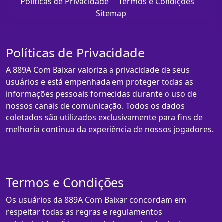
Políticas de Privacidade
Termos e Condições
Sitemap
Políticas de Privacidade
A 889A Com Baixar valoriza a privacidade de seus
usuários e está empenhada em proteger todas as
informações pessoais fornecidas durante o uso de
nossos canais de comunicação. Todos os dados
coletados são utilizados exclusivamente para fins de
melhoria contínua da experiência de nossos jogadores.
Termos e Condições
Os usuários da 889A Com Baixar concordam em
respeitar todas as regras e regulamentos