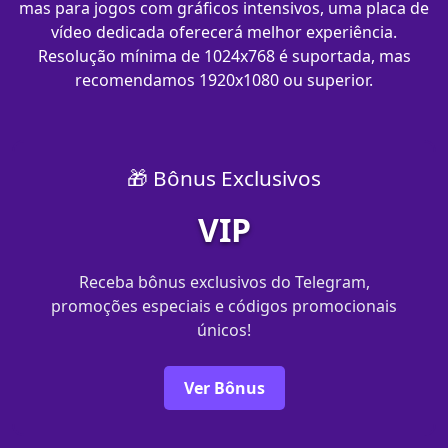
mas para jogos com gráficos intensivos, uma placa de
vídeo dedicada oferecerá melhor experiência.
Resolução mínima de 1024x768 é suportada, mas
recomendamos 1920x1080 ou superior.
🎁 Bônus Exclusivos
VIP
Receba bônus exclusivos do Telegram,
promoções especiais e códigos promocionais
únicos!
Ver Bônus