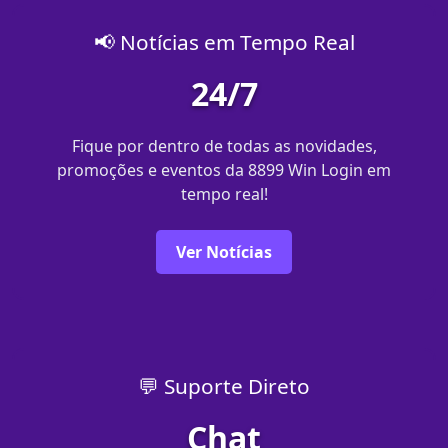
📢 Notícias em Tempo Real
24/7
Fique por dentro de todas as novidades,
promoções e eventos da 8899 Win Login em
tempo real!
Ver Notícias
💬 Suporte Direto
Chat