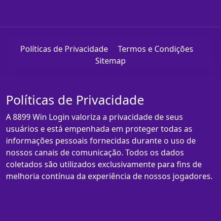
Políticas de Privacidade
Termos e Condições
Sitemap
Políticas de Privacidade
A 8899 Win Login valoriza a privacidade de seus
usuários e está empenhada em proteger todas as
informações pessoais fornecidas durante o uso de
nossos canais de comunicação. Todos os dados
coletados são utilizados exclusivamente para fins de
melhoria contínua da experiência de nossos jogadores.