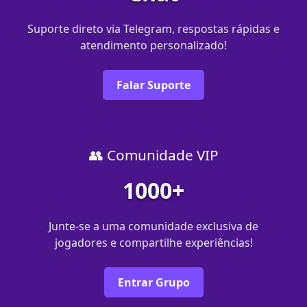
Suporte direto via Telegram, respostas rápidas e
atendimento personalizado!
Falar Suporte
👥 Comunidade VIP
1000+
Junte-se a uma comunidade exclusiva de
jogadores e compartilhe experiências!
Entrar Grupo