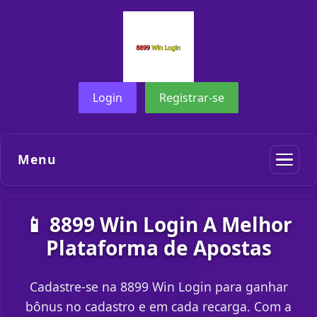
Login
Registrar-se
Menu
📱 8899 Win Login A Melhor
Plataforma de Apostas
Cadastre-se na 8899 Win Login para ganhar
bônus no cadastro e em cada recarga. Com a