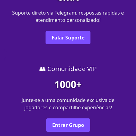
Suporte direto via Telegram, respostas rápidas e
atendimento personalizado!
Falar Suporte
👥 Comunidade VIP
1000+
Junte-se a uma comunidade exclusiva de
jogadores e compartilhe experiências!
Entrar Grupo