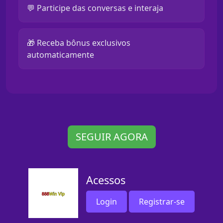
💬 Participe das conversas e interaja
🎁 Receba bônus exclusivos
automaticamente
SEGUIR AGORA
Acessos
Login
Registrar-se