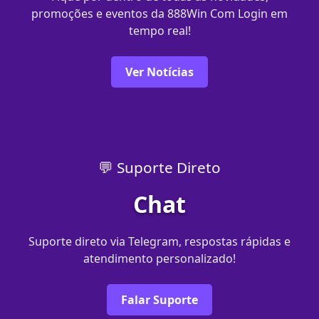
promoções e eventos da 888Win Com Login em
tempo real!
Ver Notícias
💬 Suporte Direto
Chat
Suporte direto via Telegram, respostas rápidas e
atendimento personalizado!
Falar Suporte