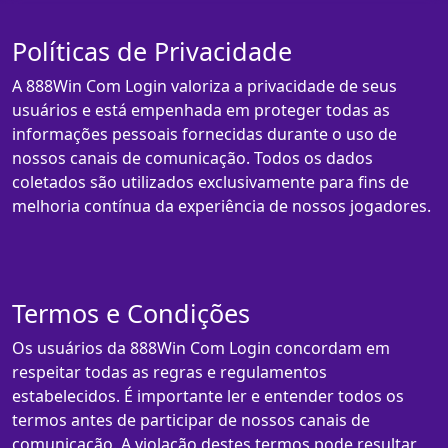
Políticas de Privacidade
A 888Win Com Login valoriza a privacidade de seus
usuários e está empenhada em proteger todas as
informações pessoais fornecidas durante o uso de
nossos canais de comunicação. Todos os dados
coletados são utilizados exclusivamente para fins de
melhoria contínua da experiência de nossos jogadores.
Termos e Condições
Os usuários da 888Win Com Login concordam em
respeitar todas as regras e regulamentos
estabelecidos. É importante ler e entender todos os
termos antes de participar de nossos canais de
comunicação. A violação destes termos pode resultar