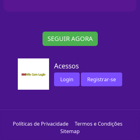
SEGUIR AGORA
Acessos
Login
Registrar-se
Políticas de Privacidade
Termos e Condições
Sitemap