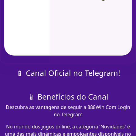
📱 Canal Oficial no Telegram!
📱 Benefícios do Canal
Descubra as vantagens de seguir a 888Win Com Login
no Telegram
No mundo dos jogos online, a categoria 'Novidades' é
uma das mais dinâmicas e empolgantes disponíveis no