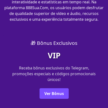
interatividade e estatísticas em tempo real. Na
plataforma 888Sua.Com, os usuários podem desfrutar
de qualidade superior de vídeo e áudio, recursos
exclusivos e uma experiência totalmente segura.
🎁 Bônus Exclusivos
VIP
Receba bônus exclusivos do Telegram,
promoções especiais e códigos promocionais
únicos!
Ver Bônus