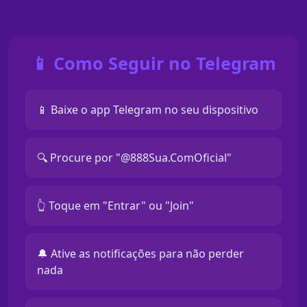
📱 Como Seguir no Telegram
📱 Baixe o app Telegram no seu dispositivo
🔍 Procure por "@888Sua.ComOficial"
👆 Toque em "Entrar" ou "Join"
🔔 Ative as notificações para não perder
nada