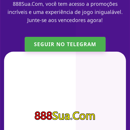
888Sua.Com, você tem acesso a promoções
incríveis e uma experiência de jogo inigualável.
Junte-se aos vencedores agora!
SEGUIR NO TELEGRAM