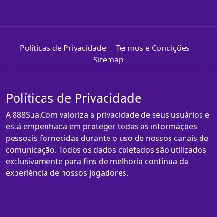
Políticas de Privacidade
Termos e Condições
Sitemap
Políticas de Privacidade
A 888Sua.Com valoriza a privacidade de seus usuários e
está empenhada em proteger todas as informações
pessoais fornecidas durante o uso de nossos canais de
comunicação. Todos os dados coletados são utilizados
exclusivamente para fins de melhoria contínua da
experiência de nossos jogadores.