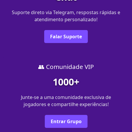
Suporte direto via Telegram, respostas rápidas e
atendimento personalizado!
Falar Suporte
👥 Comunidade VIP
1000+
Junte-se a uma comunidade exclusiva de
jogadores e compartilhe experiências!
Entrar Grupo