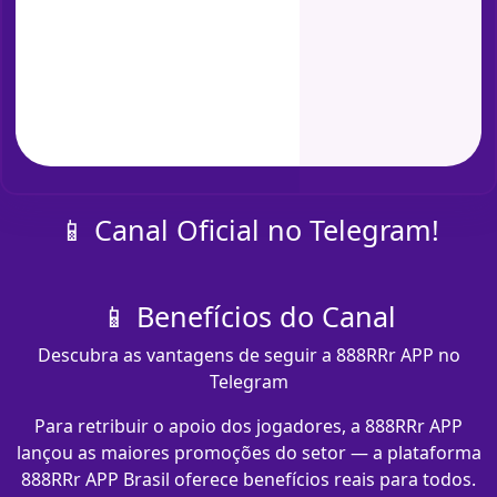
📱 Canal Oficial no Telegram!
📱 Benefícios do Canal
Descubra as vantagens de seguir a 888RRr APP no
Telegram
Para retribuir o apoio dos jogadores, a 888RRr APP
lançou as maiores promoções do setor — a plataforma
888RRr APP Brasil oferece benefícios reais para todos.