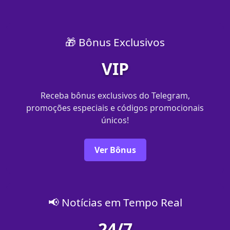
🎁 Bônus Exclusivos
VIP
Receba bônus exclusivos do Telegram,
promoções especiais e códigos promocionais
únicos!
Ver Bônus
📢 Notícias em Tempo Real
24/7