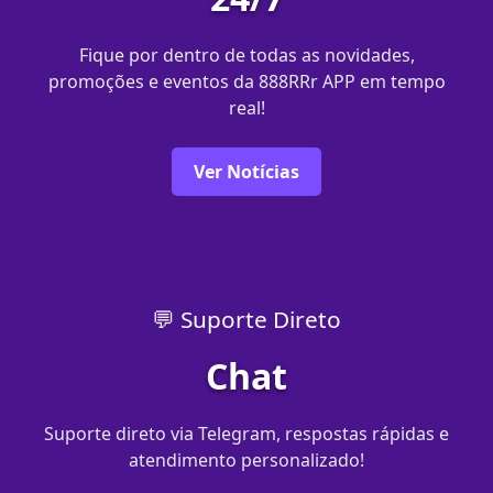
Fique por dentro de todas as novidades,
promoções e eventos da 888RRr APP em tempo
real!
Ver Notícias
💬 Suporte Direto
Chat
Suporte direto via Telegram, respostas rápidas e
atendimento personalizado!