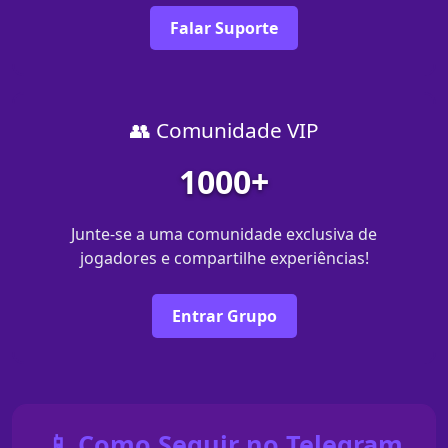
Falar Suporte
👥 Comunidade VIP
1000+
Junte-se a uma comunidade exclusiva de
jogadores e compartilhe experiências!
Entrar Grupo
📱 Como Seguir no Telegram