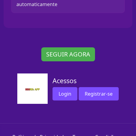
automaticamente
SEGUIR AGORA
Acessos
Login
Registrar-se