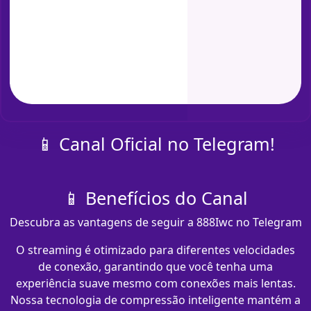
📱 Canal Oficial no Telegram!
📱 Benefícios do Canal
Descubra as vantagens de seguir a 888Iwc no Telegram
O streaming é otimizado para diferentes velocidades
de conexão, garantindo que você tenha uma
experiência suave mesmo com conexões mais lentas.
Nossa tecnologia de compressão inteligente mantém a