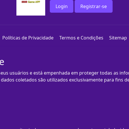
Login
Registrar-se
Políticas de Privacidade
Termos e Condições
Sitemap
de
 seus usuários e está empenhada em proteger todas as inf
dados coletados são utilizados exclusivamente para fins d