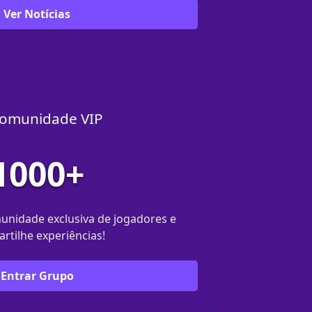
Ver Notícias
Comunidade VIP
1000+
unidade exclusiva de jogadores e
rtilhe experiências!
Entrar Grupo