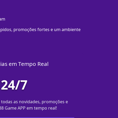
ram
ápidos, promoções fortes e um ambiente
cias em Tempo Real
24/7
e todas as novidades, promoções e
88 Game APP em tempo real!