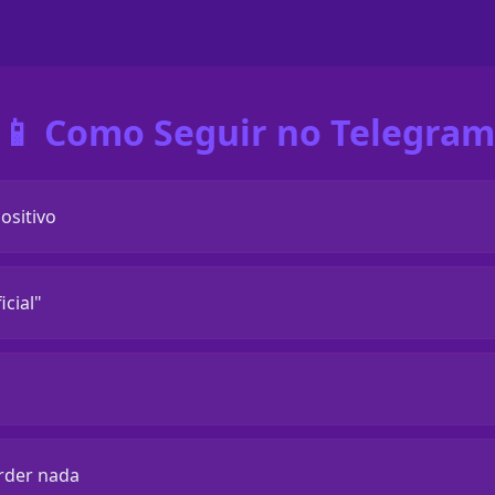
📱 Como Seguir no Telegram
ositivo
cial"
erder nada