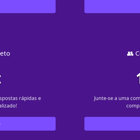
reto
👥 
t
espostas rápidas e
Junte-se a uma com
lizado!
compa
e