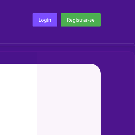
Login
Registrar-se