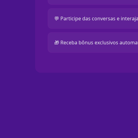
💬 Participe das conversas e interaj
🎁 Receba bônus exclusivos autom