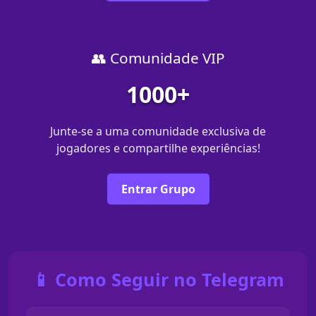
👥 Comunidade VIP
1000+
Junte-se a uma comunidade exclusiva de
jogadores e compartilhe experiências!
Entrar Grupo
📱 Como Seguir no Telegram