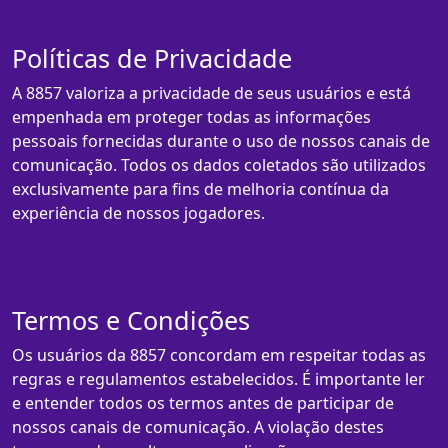
Políticas de Privacidade
A 8857 valoriza a privacidade de seus usuários e está
empenhada em proteger todas as informações
pessoais fornecidas durante o uso de nossos canais de
comunicação. Todos os dados coletados são utilizados
exclusivamente para fins de melhoria contínua da
experiência de nossos jogadores.
Termos e Condições
Os usuários da 8857 concordam em respeitar todas as
regras e regulamentos estabelecidos. É importante ler
e entender todos os termos antes de participar de
nossos canais de comunicação. A violação destes