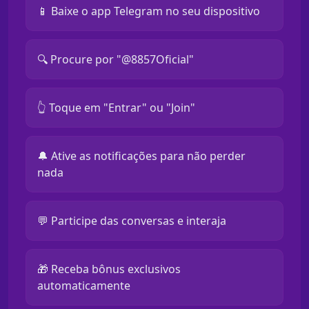
📱 Baixe o app Telegram no seu dispositivo
🔍 Procure por "@8857Oficial"
👆 Toque em "Entrar" ou "Join"
🔔 Ative as notificações para não perder
nada
💬 Participe das conversas e interaja
🎁 Receba bônus exclusivos
automaticamente