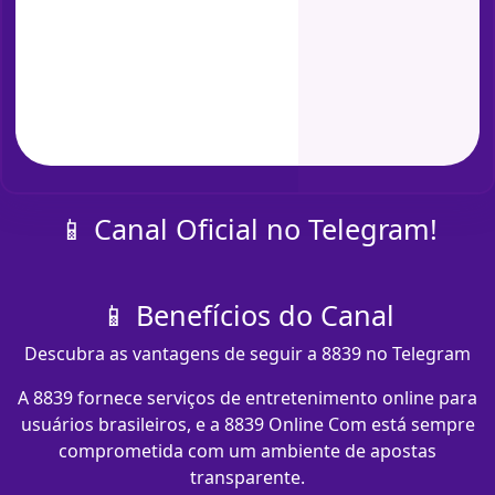
📱 Canal Oficial no Telegram!
📱 Benefícios do Canal
Descubra as vantagens de seguir a 8839 no Telegram
A 8839 fornece serviços de entretenimento online para
usuários brasileiros, e a 8839 Online Com está sempre
comprometida com um ambiente de apostas
transparente.