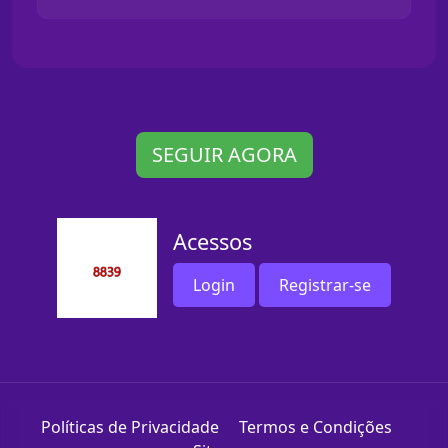
SEGUIR AGORA
Acessos
Login
Registrar-se
Políticas de Privacidade
Termos e Condições