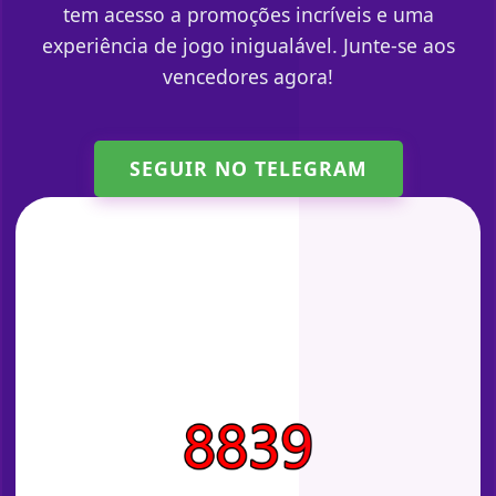
tem acesso a promoções incríveis e uma
experiência de jogo inigualável. Junte-se aos
vencedores agora!
SEGUIR NO TELEGRAM