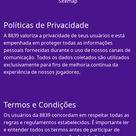
Sitemap
Políticas de Privacidade
A 8839 valoriza a privacidade de seus usuários e está
empenhada em proteger todas as informações
pessoais fornecidas durante o uso de nossos canais de
comunicação. Todos os dados coletados são utilizados
exclusivamente para fins de melhoria contínua da
experiência de nossos jogadores.
Termos e Condições
Os usuários da 8839 concordam em respeitar todas as
regras e regulamentos estabelecidos. É importante ler
e entender todos os termos antes de participar de