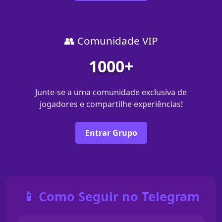
👥 Comunidade VIP
1000+
Junte-se a uma comunidade exclusiva de
jogadores e compartilhe experiências!
Entrar Grupo
📱 Como Seguir no Telegram