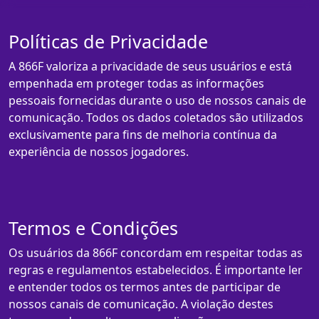
Políticas de Privacidade
A 866F valoriza a privacidade de seus usuários e está
empenhada em proteger todas as informações
pessoais fornecidas durante o uso de nossos canais de
comunicação. Todos os dados coletados são utilizados
exclusivamente para fins de melhoria contínua da
experiência de nossos jogadores.
Termos e Condições
Os usuários da 866F concordam em respeitar todas as
regras e regulamentos estabelecidos. É importante ler
e entender todos os termos antes de participar de
nossos canais de comunicação. A violação destes