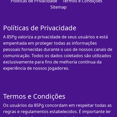
Políticas de Privacidade
Termos e Condições
Sitemap
Políticas de Privacidade
A 85Pg valoriza a privacidade de seus usuários e está
empenhada em proteger todas as informações
pessoais fornecidas durante o uso de nossos canais de
comunicação. Todos os dados coletados são utilizados
exclusivamente para fins de melhoria contínua da
experiência de nossos jogadores.
Termos e Condições
Os usuários da 85Pg concordam em respeitar todas as
regras e regulamentos estabelecidos. É importante ler