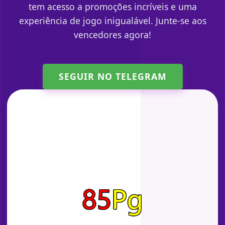
tem acesso a promoções incríveis e uma
experiência de jogo inigualável. Junte-se aos
vencedores agora!
SEGUIR NO TELEGRAM