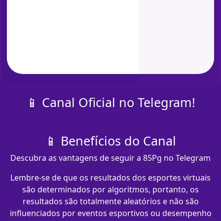
📱 Canal Oficial no Telegram!
📱 Benefícios do Canal
Descubra as vantagens de seguir a 85Pg no Telegram
Lembre-se de que os resultados dos esportes virtuais
são determinados por algoritmos, portanto, os
resultados são totalmente aleatórios e não são
influenciados por eventos esportivos ou desempenho