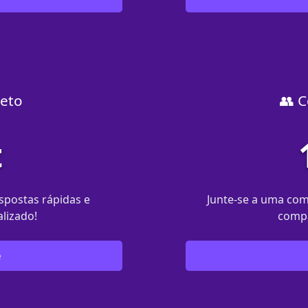
reto
👥 
t
espostas rápidas e
Junte-se a uma com
lizado!
compa
e