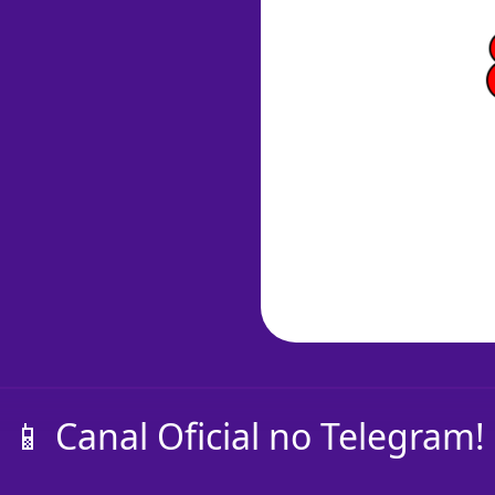
📱 Canal Oficial no Telegram!