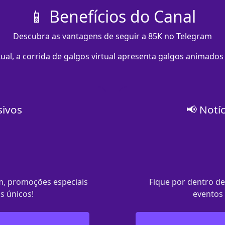
📱 Benefícios do Canal
Descubra as vantagens de seguir a 85K no Telegram
tual, a corrida de galgos virtual apresenta galgos animad
sivos
📢 Notí
m, promoções especiais
Fique por dentro d
s únicos!
eventos