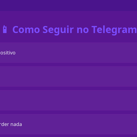
📱 Como Seguir no Telegram
ositivo
erder nada