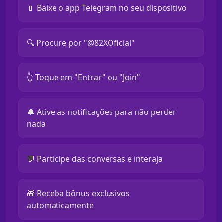
📱 Baixe o app Telegram no seu dispositivo
🔍 Procure por "@82XOficial"
👆 Toque em "Entrar" ou "Join"
🔔 Ative as notificações para não perder
nada
💬 Participe das conversas e interaja
🎁 Receba bônus exclusivos
automaticamente