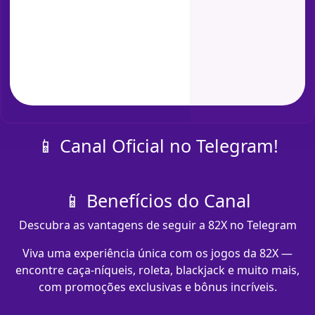
📱 Canal Oficial no Telegram!
📱 Benefícios do Canal
Descubra as vantagens de seguir a 82X no Telegram
Viva uma experiência única com os jogos da 82X —
encontre caça-níqueis, roleta, blackjack e muito mais,
com promoções exclusivas e bônus incríveis.