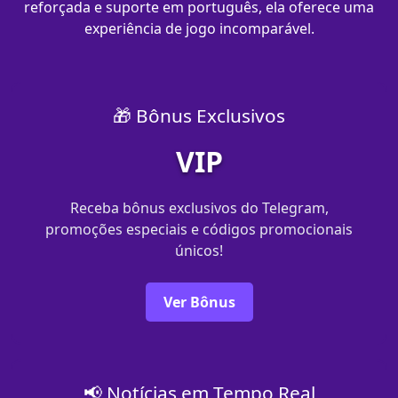
reforçada e suporte em português, ela oferece uma
experiência de jogo incomparável.
🎁 Bônus Exclusivos
VIP
Receba bônus exclusivos do Telegram,
promoções especiais e códigos promocionais
únicos!
Ver Bônus
📢 Notícias em Tempo Real