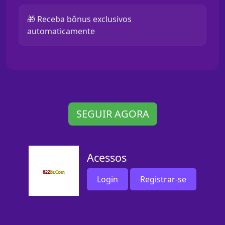
🎁 Receba bônus exclusivos
automaticamente
SEGUIR AGORA
Acessos
Login
Registrar-se