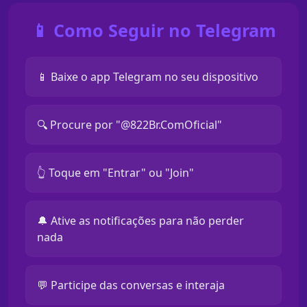
📱 Como Seguir no Telegram
📱 Baixe o app Telegram no seu dispositivo
🔍 Procure por "@822Br.ComOficial"
👆 Toque em "Entrar" ou "Join"
🔔 Ative as notificações para não perder
nada
💬 Participe das conversas e interaja