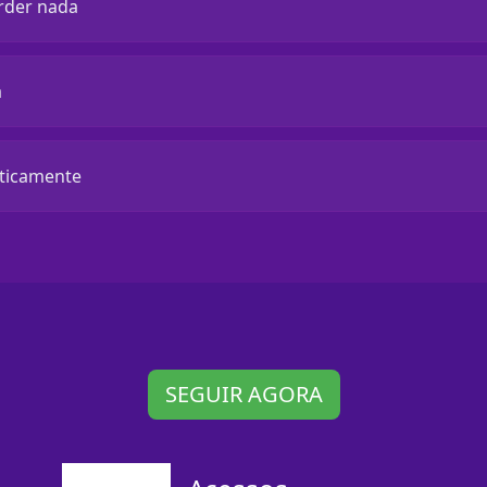
erder nada
a
aticamente
SEGUIR AGORA