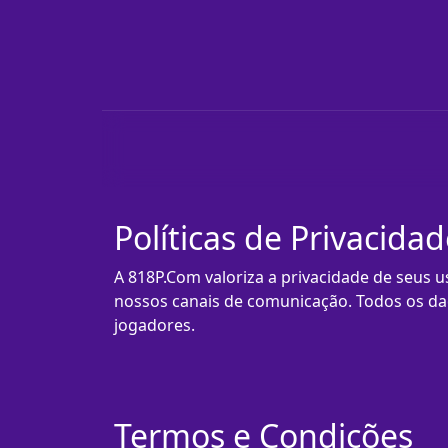
Políticas de Privacida
A 818P.Com valoriza a privacidade de seus 
nossos canais de comunicação. Todos os dad
jogadores.
Termos e Condições