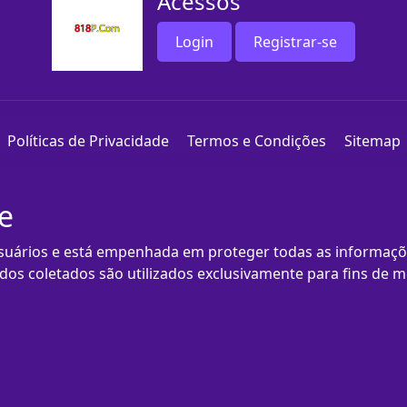
Acessos
Login
Registrar-se
Políticas de Privacidade
Termos e Condições
Sitemap
de
usuários e está empenhada em proteger todas as informaçõ
os coletados são utilizados exclusivamente para fins de m