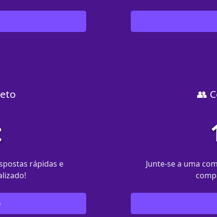
reto
👥 
t
espostas rápidas e
Junte-se a uma com
lizado!
compa
e