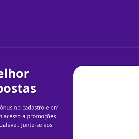
elhor
postas
ônus no cadastro e em
m acesso a promoções
ualável. Junte-se aos