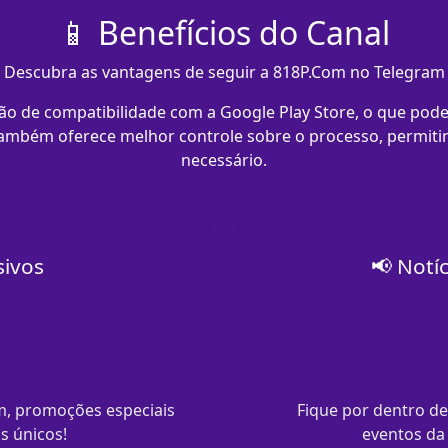
📱 Benefícios do Canal
Descubra as vantagens de seguir a 818P.Com no Telegram
ção de compatibilidade com a Google Play Store, o que pod
também oferece melhor controle sobre o processo, permit
necessário.
sivos
📢 Notí
m, promoções especiais
Fique por dentro d
s únicos!
eventos da