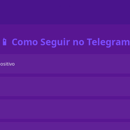
📱 Como Seguir no Telegram
ositivo