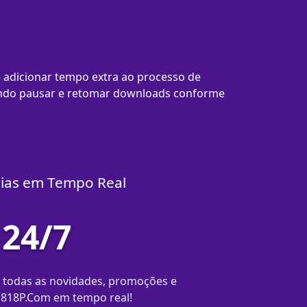
e adicionar tempo extra ao processo de
indo pausar e retomar downloads conforme
cias em Tempo Real
24/7
e todas as novidades, promoções e
 818P.Com em tempo real!