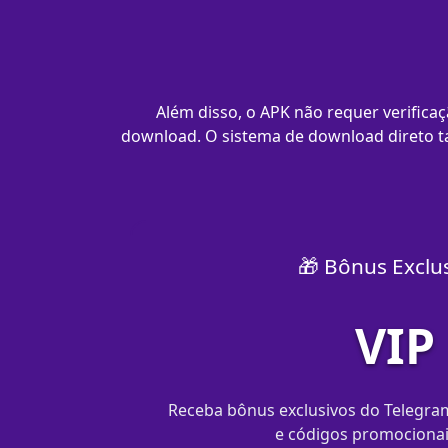
Além disso, o APK não requer verifica
download. O sistema de download direto 
🎁 Bônus Exclu
VIP
Receba bônus exclusivos do Telegra
e códigos promocionai