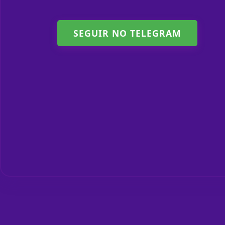
SEGUIR NO TELEGRAM