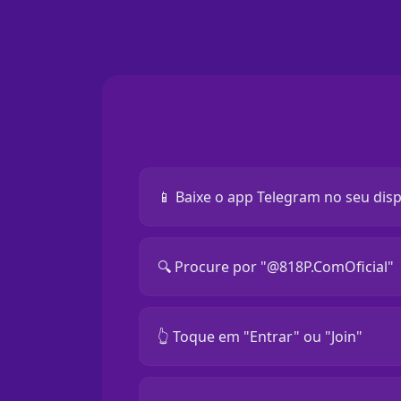
📱 Baixe o app Telegram no seu disp
🔍 Procure por "@818P.ComOficial"
👆 Toque em "Entrar" ou "Join"