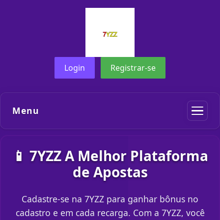
Login
Registrar-se
Menu
📱 7YZZ A Melhor Plataforma
de Apostas
Cadastre-se na 7YZZ para ganhar bônus no
cadastro e em cada recarga. Com a 7YZZ, você