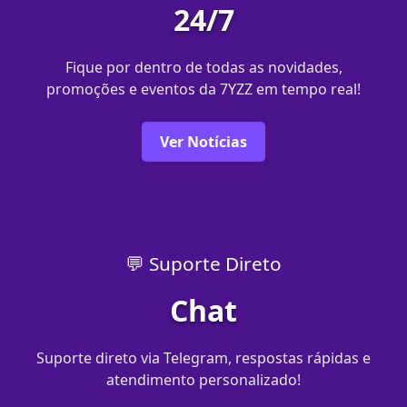
24/7
Fique por dentro de todas as novidades,
promoções e eventos da 7YZZ em tempo real!
Ver Notícias
💬 Suporte Direto
Chat
Suporte direto via Telegram, respostas rápidas e
atendimento personalizado!