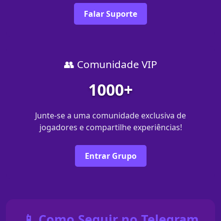
Falar Suporte
👥 Comunidade VIP
1000+
Junte-se a uma comunidade exclusiva de
jogadores e compartilhe experiências!
Entrar Grupo
📱 Como Seguir no Telegram