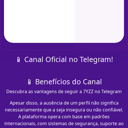
📱 Canal Oficial no Telegram!
📱 Benefícios do Canal
Descubra as vantagens de seguir a 7YZZ no Telegram
Apesar disso, a ausência de um perfil não significa
necessariamente que a seja insegura ou não confiável.
A plataforma opera com base em padrões
internacionais, com sistemas de segurança, suporte ao