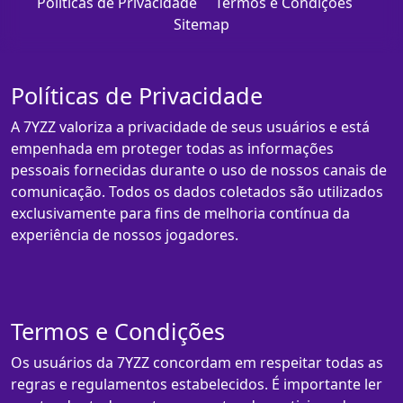
Políticas de Privacidade
Termos e Condições
Sitemap
Políticas de Privacidade
A 7YZZ valoriza a privacidade de seus usuários e está
empenhada em proteger todas as informações
pessoais fornecidas durante o uso de nossos canais de
comunicação. Todos os dados coletados são utilizados
exclusivamente para fins de melhoria contínua da
experiência de nossos jogadores.
Termos e Condições
Os usuários da 7YZZ concordam em respeitar todas as
regras e regulamentos estabelecidos. É importante ler