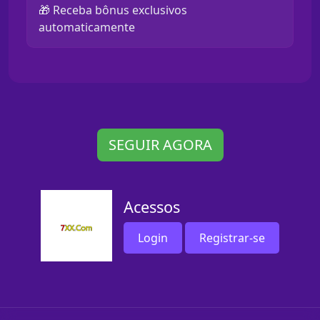
🎁 Receba bônus exclusivos
automaticamente
SEGUIR AGORA
Acessos
Login
Registrar-se