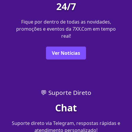
24/7
Fique por dentro de todas as novidades,
promoções e eventos da 7XX.Com em tempo
real!
Ver Notícias
💬 Suporte Direto
Chat
Suporte direto via Telegram, respostas rápidas e
atendimento personalizado!