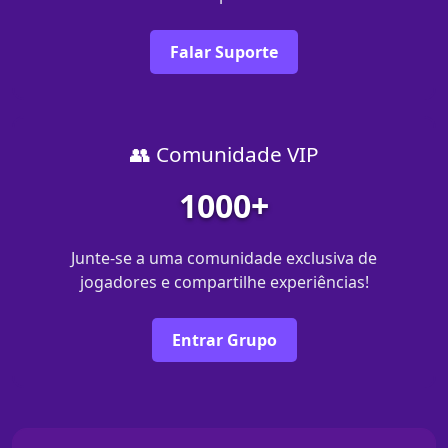
Falar Suporte
👥 Comunidade VIP
1000+
Junte-se a uma comunidade exclusiva de
jogadores e compartilhe experiências!
Entrar Grupo