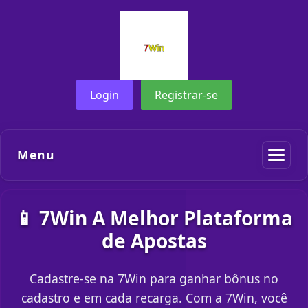
Login
Registrar-se
Menu
📱 7Win A Melhor Plataforma
de Apostas
Cadastre-se na 7Win para ganhar bônus no
cadastro e em cada recarga. Com a 7Win, você