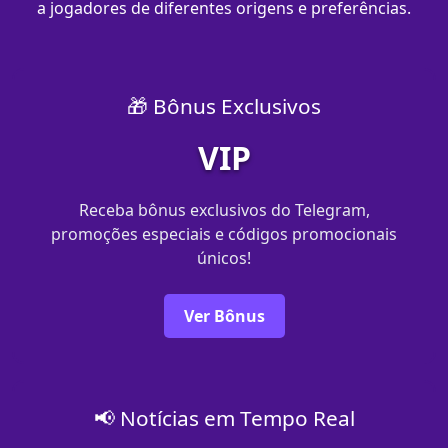
a jogadores de diferentes origens e preferências.
🎁 Bônus Exclusivos
VIP
Receba bônus exclusivos do Telegram,
promoções especiais e códigos promocionais
únicos!
Ver Bônus
📢 Notícias em Tempo Real