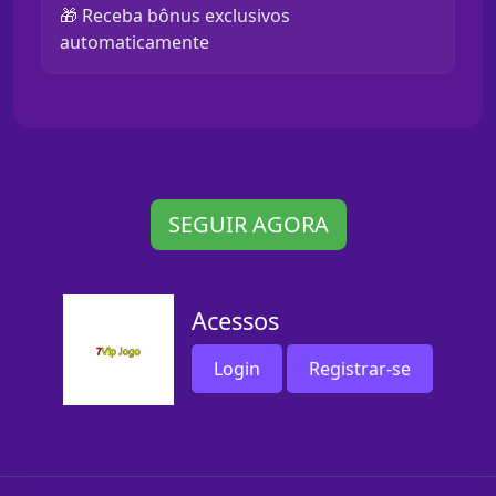
🎁 Receba bônus exclusivos
automaticamente
SEGUIR AGORA
Acessos
Login
Registrar-se