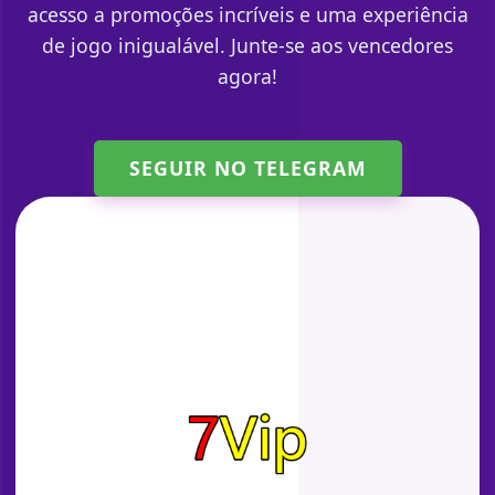
acesso a promoções incríveis e uma experiência
de jogo inigualável. Junte-se aos vencedores
agora!
SEGUIR NO TELEGRAM