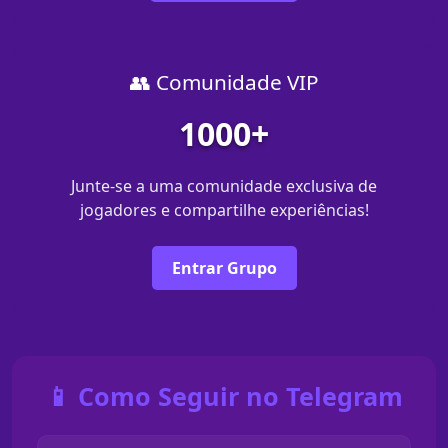
👥 Comunidade VIP
1000+
Junte-se a uma comunidade exclusiva de
jogadores e compartilhe experiências!
Entrar Grupo
📱 Como Seguir no Telegram