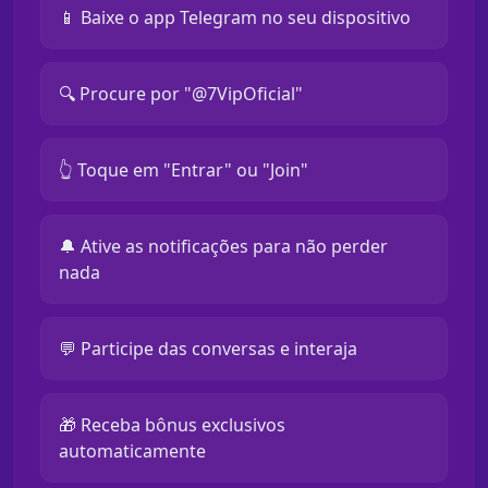
📱 Baixe o app Telegram no seu dispositivo
🔍 Procure por "@7VipOficial"
👆 Toque em "Entrar" ou "Join"
🔔 Ative as notificações para não perder
nada
💬 Participe das conversas e interaja
🎁 Receba bônus exclusivos
automaticamente