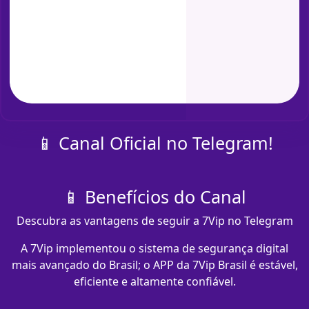
📱 Canal Oficial no Telegram!
📱 Benefícios do Canal
Descubra as vantagens de seguir a 7Vip no Telegram
A 7Vip implementou o sistema de segurança digital
mais avançado do Brasil; o APP da 7Vip Brasil é estável,
eficiente e altamente confiável.