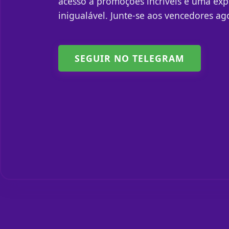
acesso a promoções incríveis e uma exp
inigualável. Junte-se aos vencedores ag
SEGUIR NO TELEGRAM