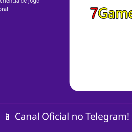
eriência de jogo
ora!
📱 Canal Oficial no Telegram!