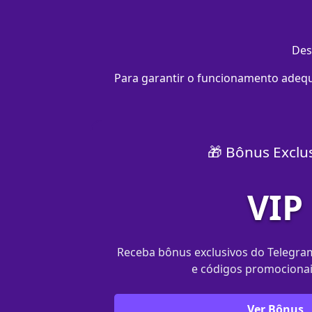
Des
Para garantir o funcionamento adequ
🎁 Bônus Exclu
VIP
Receba bônus exclusivos do Telegra
e códigos promocionai
Ver Bônus