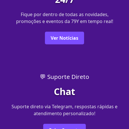
Fique por dentro de todas as novidades,
promoções e eventos da 79Y em tempo real!
Ver Notícias
💬 Suporte Direto
Chat
Suporte direto via Telegram, respostas rápidas e
atendimento personalizado!