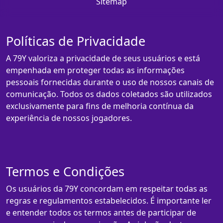
Sitemap
Políticas de Privacidade
A 79Y valoriza a privacidade de seus usuários e está
empenhada em proteger todas as informações
pessoais fornecidas durante o uso de nossos canais de
comunicação. Todos os dados coletados são utilizados
exclusivamente para fins de melhoria contínua da
experiência de nossos jogadores.
Termos e Condições
Os usuários da 79Y concordam em respeitar todas as
regras e regulamentos estabelecidos. É importante ler
e entender todos os termos antes de participar de