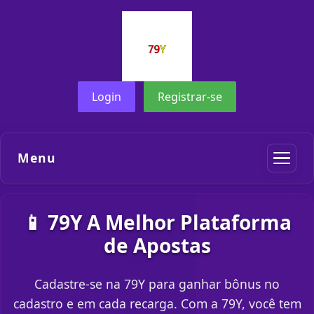
Login
Registrar-se
Menu
📱 79Y A Melhor Plataforma
de Apostas
Cadastre-se na 79Y para ganhar bônus no
cadastro e em cada recarga. Com a 79Y, você tem