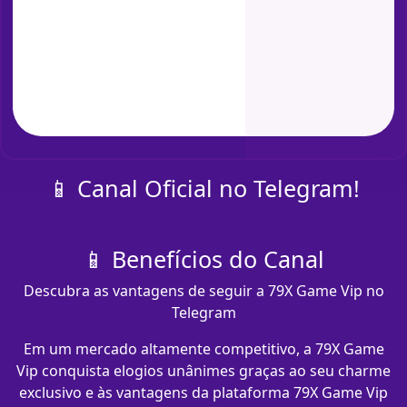
📱 Canal Oficial no Telegram!
📱 Benefícios do Canal
Descubra as vantagens de seguir a 79X Game Vip no
Telegram
Em um mercado altamente competitivo, a 79X Game
Vip conquista elogios unânimes graças ao seu charme
exclusivo e às vantagens da plataforma 79X Game Vip