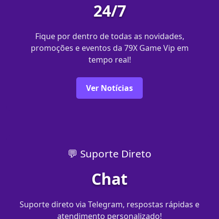
24/7
Fique por dentro de todas as novidades,
promoções e eventos da 79X Game Vip em
tempo real!
Ver Notícias
💬 Suporte Direto
Chat
Suporte direto via Telegram, respostas rápidas e
atendimento personalizado!