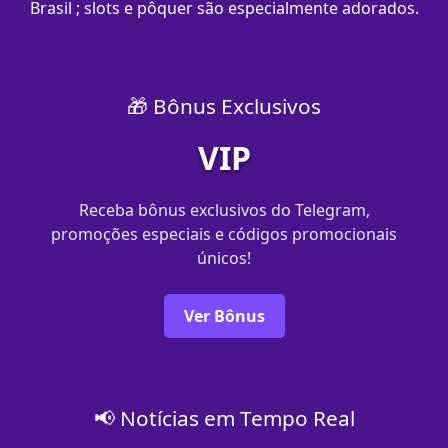
Brasil ; slots e pôquer são especialmente adorados.
🎁 Bônus Exclusivos
VIP
Receba bônus exclusivos do Telegram,
promoções especiais e códigos promocionais
únicos!
Ver Bônus
📢 Notícias em Tempo Real