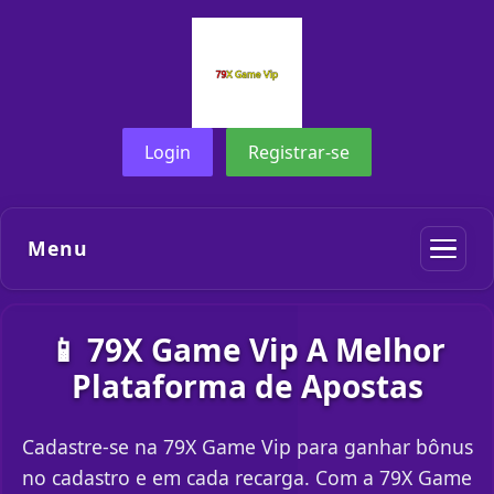
Login
Registrar-se
Menu
📱 79X Game Vip A Melhor
Plataforma de Apostas
Cadastre-se na 79X Game Vip para ganhar bônus
no cadastro e em cada recarga. Com a 79X Game