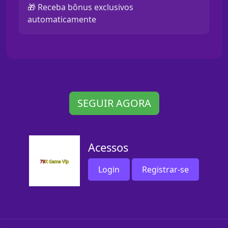
🎁 Receba bônus exclusivos
automaticamente
SEGUIR AGORA
Acessos
Login
Registrar-se