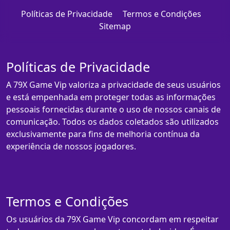
Políticas de Privacidade
Termos e Condições
Sitemap
Políticas de Privacidade
A 79X Game Vip valoriza a privacidade de seus usuários
e está empenhada em proteger todas as informações
pessoais fornecidas durante o uso de nossos canais de
comunicação. Todos os dados coletados são utilizados
exclusivamente para fins de melhoria contínua da
experiência de nossos jogadores.
Termos e Condições
Os usuários da 79X Game Vip concordam em respeitar