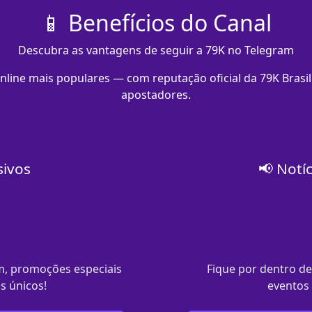
📱 Benefícios do Canal
Descubra as vantagens de seguir a 79K no Telegram
line mais populares — com reputação oficial da 79K Brasil 
apostadores.
sivos
📢 Notí
m, promoções especiais
Fique por dentro d
s únicos!
eventos