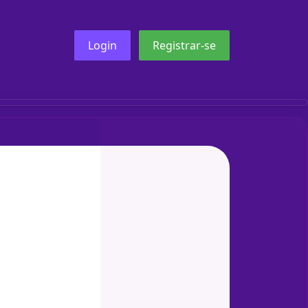
Login
Registrar-se