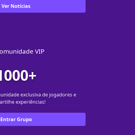
Ver Notícias
Comunidade VIP
1000+
unidade exclusiva de jogadores e
rtilhe experiências!
Entrar Grupo