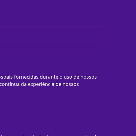
ssoais fornecidas durante o uso de nossos
 contínua da experiência de nossos