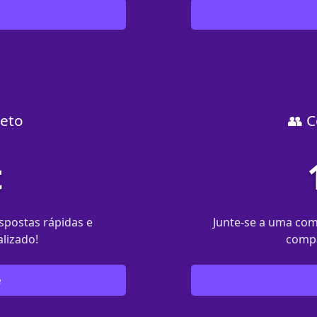
reto
👥 
t
espostas rápidas e
Junte-se a uma com
lizado!
compa
e