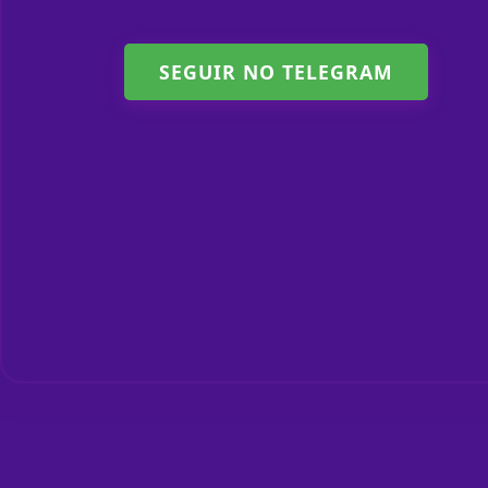
SEGUIR NO TELEGRAM