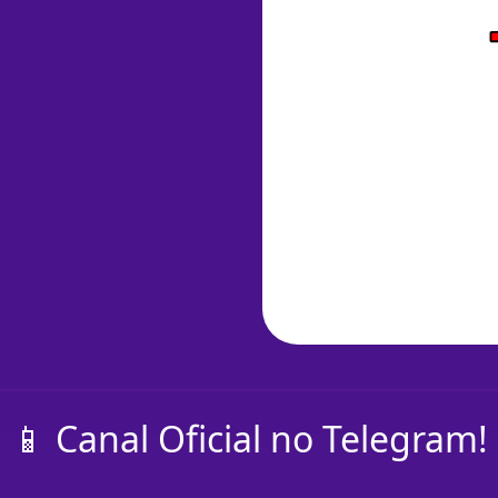
📱 Canal Oficial no Telegram!