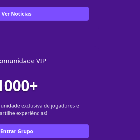
Ver Notícias
Comunidade VIP
1000+
unidade exclusiva de jogadores e
rtilhe experiências!
Entrar Grupo