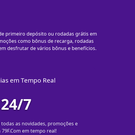
de primeiro depósito ou rodadas grátis em
romoções como bônus de recarga, rodadas
m desfrutar de vários bônus e benefícios.
cias em Tempo Real
24/7
e todas as novidades, promoções e
a 79F.Com em tempo real!