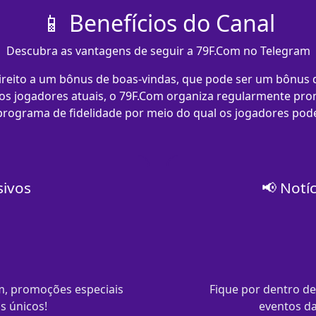
📱 Benefícios do Canal
Descubra as vantagens de seguir a 79F.Com no Telegram
ireito a um bônus de boas-vindas, que pode ser um bônus 
s os jogadores atuais, o 79F.Com organiza regularmente p
rograma de fidelidade por meio do qual os jogadores pode
sivos
📢 Notí
m, promoções especiais
Fique por dentro d
s únicos!
eventos d