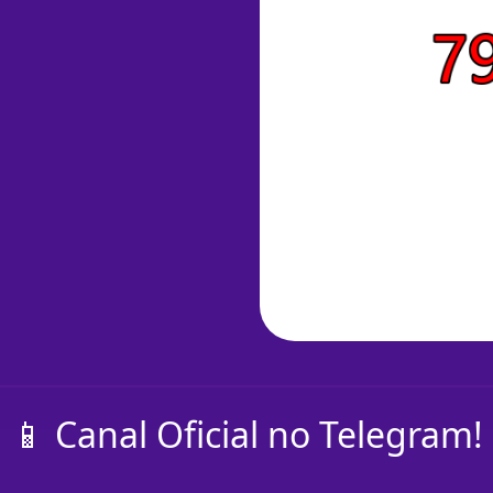
📱 Canal Oficial no Telegram!