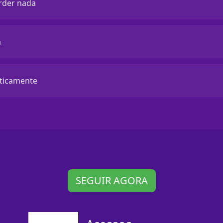
erder nada
a
aticamente
SEGUIR AGORA