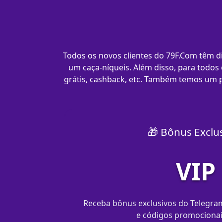
Todos os novos clientes do 79F.Com têm d
um caça-níqueis. Além disso, para todo
grátis, cashback, etc. Também temos um p
🎁 Bônus Exclu
VIP
Receba bônus exclusivos do Telegra
e códigos promocionai