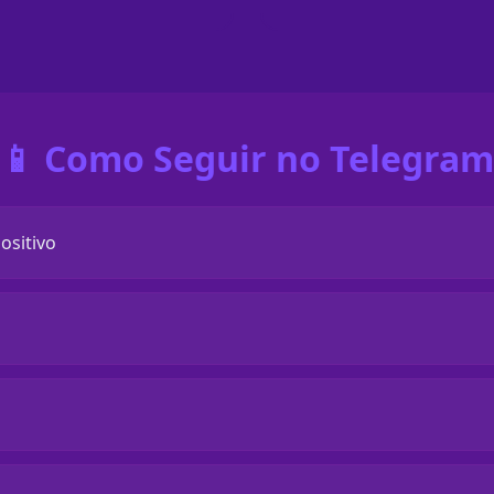
📱 Como Seguir no Telegram
ositivo