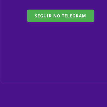
SEGUIR NO TELEGRAM