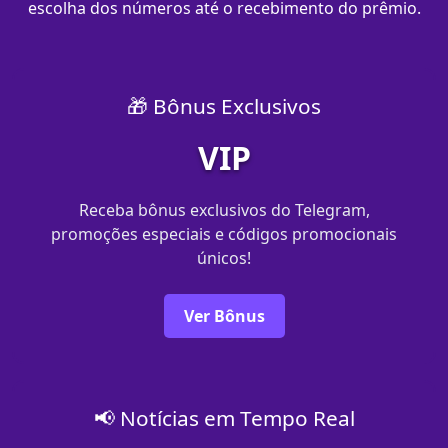
escolha dos números até o recebimento do prêmio.
🎁 Bônus Exclusivos
VIP
Receba bônus exclusivos do Telegram,
promoções especiais e códigos promocionais
únicos!
Ver Bônus
📢 Notícias em Tempo Real