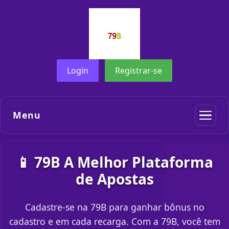
Login
Registrar-se
Menu
📱 79B A Melhor Plataforma
de Apostas
Cadastre-se na 79B para ganhar bônus no
cadastro e em cada recarga. Com a 79B, você tem