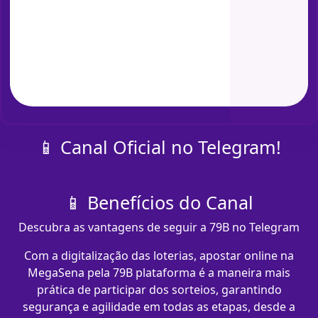
📱 Canal Oficial no Telegram!
📱 Benefícios do Canal
Descubra as vantagens de seguir a 79B no Telegram
Com a digitalização das loterias, apostar online na
MegaSena pela 79B plataforma é a maneira mais
prática de participar dos sorteios, garantindo
segurança e agilidade em todas as etapas, desde a