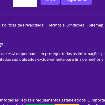
Políticas de Privacidade
Termos e Condições
Sitemap
de
rios e está empenhada em proteger todas as informações p
tados são utilizados exclusivamente para fins de melhoria
 todas as regras e regulamentos estabelecidos. É importa