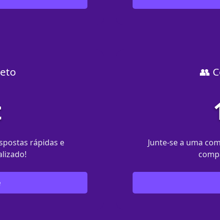
reto
👥 
t
espostas rápidas e
Junte-se a uma com
lizado!
compa
e