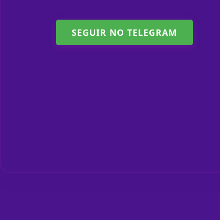
SEGUIR NO TELEGRAM