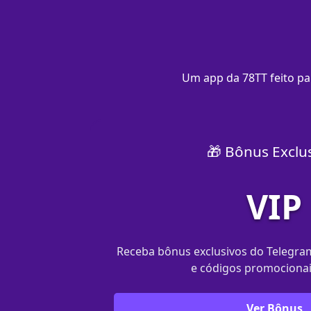
Um app da 78TT feito par
🎁 Bônus Exclu
VIP
Receba bônus exclusivos do Telegra
e códigos promocionai
Ver Bônus