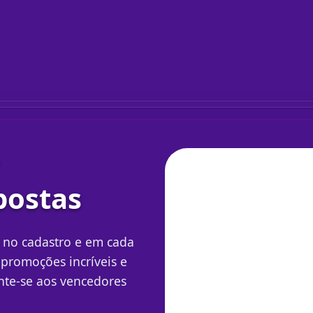
postas
 no cadastro e em cada
 promoções incríveis e
unte-se aos vencedores