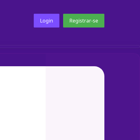
Login
Registrar-se