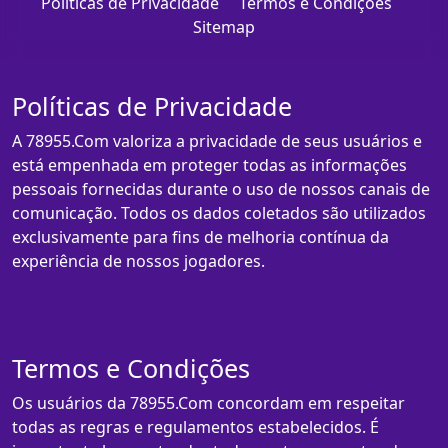
Políticas de Privacidade
Termos e Condições
Sitemap
Políticas de Privacidade
A 78955.Com valoriza a privacidade de seus usuários e
está empenhada em proteger todas as informações
pessoais fornecidas durante o uso de nossos canais de
comunicação. Todos os dados coletados são utilizados
exclusivamente para fins de melhoria contínua da
experiência de nossos jogadores.
Termos e Condições
Os usuários da 78955.Com concordam em respeitar
todas as regras e regulamentos estabelecidos. É