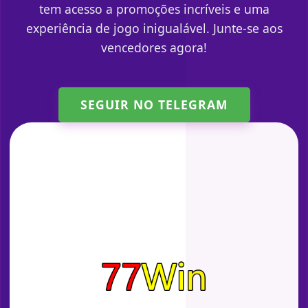
tem acesso a promoções incríveis e uma
experiência de jogo inigualável. Junte-se aos
vencedores agora!
SEGUIR NO TELEGRAM