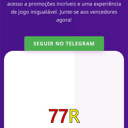
acesso a promoções incríveis e uma experiência
de jogo inigualável. Junte-se aos vencedores
agora!
SEGUIR NO TELEGRAM