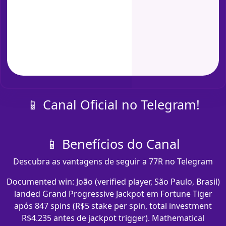
📱 Canal Oficial no Telegram!
📱 Benefícios do Canal
Descubra as vantagens de seguir a 77R no Telegram
Documented win: João (verified player, São Paulo, Brasil)
landed Grand Progressive Jackpot em Fortune Tiger
após 847 spins (R$5 stake per spin, total investment
R$4.235 antes de jackpot trigger). Mathematical