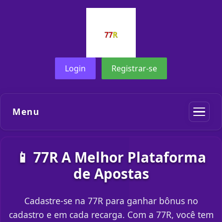
Login
Registrar-se
Menu
📱 77R A Melhor Plataforma
de Apostas
Cadastre-se na 77R para ganhar bônus no
cadastro e em cada recarga. Com a 77R, você tem