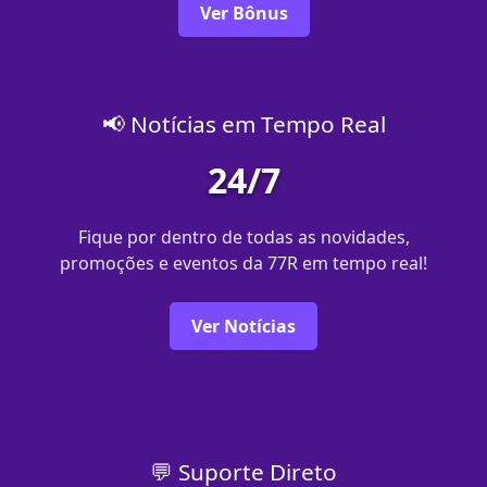
Ver Bônus
📢 Notícias em Tempo Real
24/7
Fique por dentro de todas as novidades,
promoções e eventos da 77R em tempo real!
Ver Notícias
💬 Suporte Direto