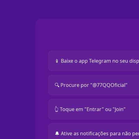
📱 Baixe o app Telegram no seu disp
🔍 Procure por "@77QQOficial"
👆 Toque em "Entrar" ou "Join"
🔔 Ative as notificações para não p