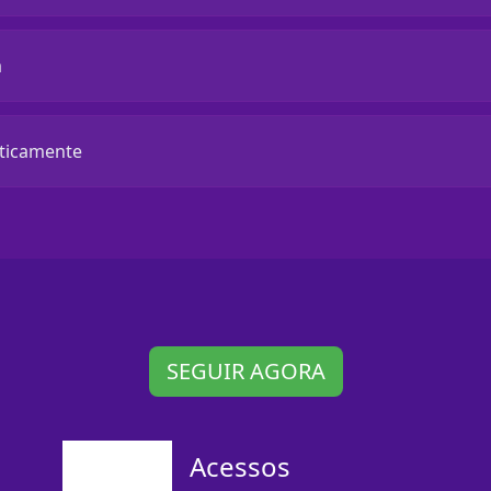
a
aticamente
SEGUIR AGORA
Acessos