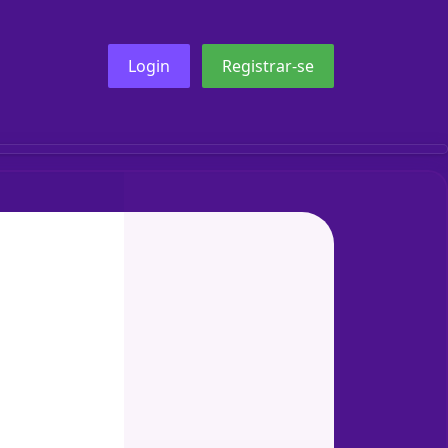
Login
Registrar-se