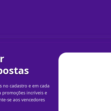
r
postas
s no cadastro e em cada
 promoções incríveis e
unte-se aos vencedores