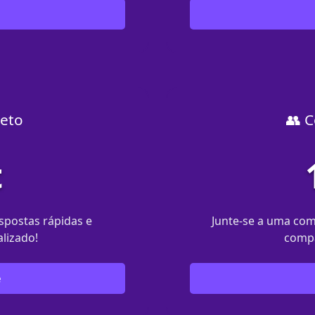
reto
👥 
t
espostas rápidas e
Junte-se a uma com
lizado!
compa
e