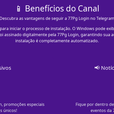
📱 Benefícios do Canal
Descubra as vantagens de seguir a 77Pg Login no Telegra
 para iniciar o processo de instalação. O Windows pode exib
 foi assinado digitalmente pela 77Pg Login, garantindo sua
instalação é completamente automatizado.
sivos
📢 Notí
m, promoções especiais
Fique por dentro d
s únicos!
eventos da 