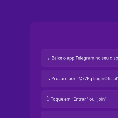
📱 Baixe o app Telegram no seu disp
🔍 Procure por "@77Pg LoginOficial
👆 Toque em "Entrar" ou "Join"