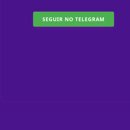
SEGUIR NO TELEGRAM