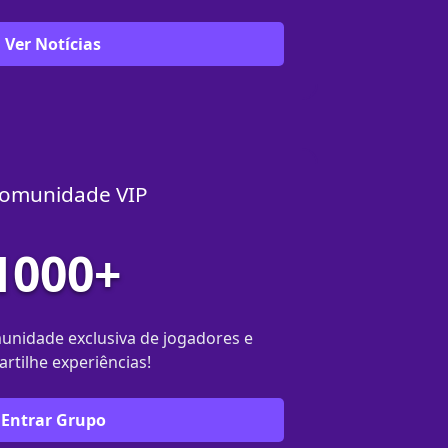
Ver Notícias
Comunidade VIP
1000+
unidade exclusiva de jogadores e
rtilhe experiências!
Entrar Grupo