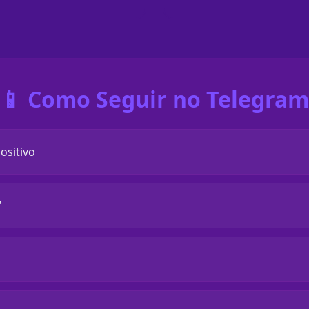
📱 Como Seguir no Telegram
ositivo
"