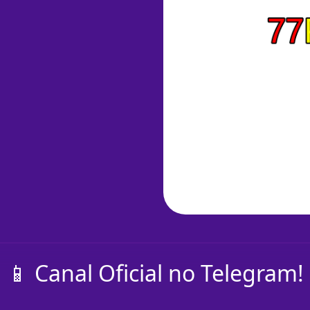
📱 Canal Oficial no Telegram!