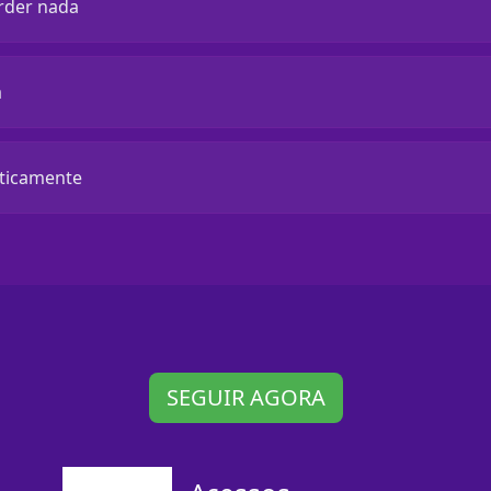
erder nada
a
aticamente
SEGUIR AGORA