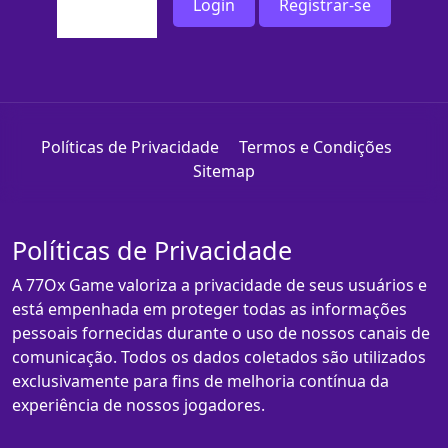
Login
Registrar-se
Políticas de Privacidade
Termos e Condições
Sitemap
Políticas de Privacidade
A 77Ox Game valoriza a privacidade de seus usuários e
está empenhada em proteger todas as informações
pessoais fornecidas durante o uso de nossos canais de
comunicação. Todos os dados coletados são utilizados
exclusivamente para fins de melhoria contínua da
experiência de nossos jogadores.