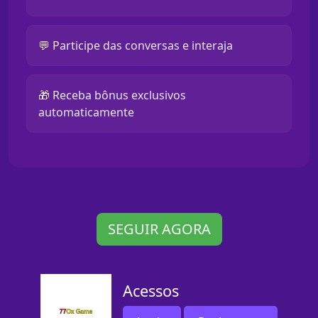
💬 Participe das conversas e interaja
🎁 Receba bônus exclusivos
automaticamente
SEGUIR AGORA
Acessos