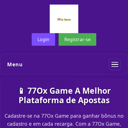
Login
Registrar-se
Menu
📱 77Ox Game A Melhor
Plataforma de Apostas
Cadastre-se na 77Ox Game para ganhar bônus no
cadastro e em cada recarga. Com a 77Ox Game,