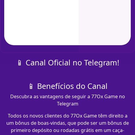
📱 Canal Oficial no Telegram!
📱 Benefícios do Canal
Descubra as vantagens de seguir a 77Ox Game no
Telegram
Todos os novos clientes do 77Ox Game têm direito a
um bônus de boas-vindas, que pode ser um bônus de
primeiro depósito ou rodadas grátis em um caça-